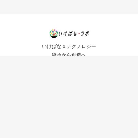
いけばな x テクノロジー
継承から創造へ
コンセプト
利用規約
特徴的な機能
プライバシーポリシー
チーム
お知らせ
使い方